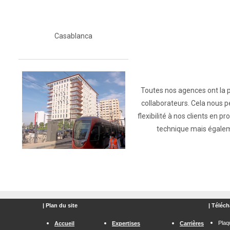
Casablanca
Toutes nos agences ont la pos
collaborateurs. Cela nous 
flexibilité à nos clients en 
technique mais égalem
| Plan du site
| Téléch
Plaq
Accueil
Expertises
Carrières