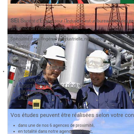
SEI
S
E
I
,
ociété d'
tudes pour l'
ndustrie, est un bureau d'études p
au service de l'industrie depuis 1986.
Spécialisé dans l'ingénierie industrielle, notre groupe vous propos
suivantes :
MECANIQUE
ELECTROTECHNIQUE
INSTALLATION GENERALE
HYDRAULIQUE
GESTION de PROJET
ASSISTANCE à MAITRISE D'OEUVRE
SUIVI de CHANTIER
CALCULS
Vos études peuvent être réalisées selon votre co
dans une de nos 6 agences de proximité,
en totalité dans notre agence au Maroc,