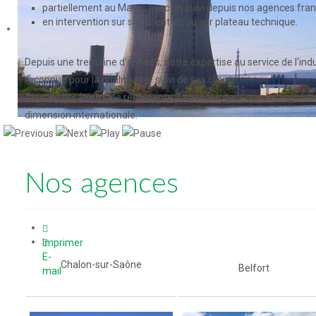
partiellement au Maroc avec un suivi depuis nos agences fran
en intervention sur site client et/ou sur plateau technique.
Depuis une trentaine d'années, notre expertise au service de l'indu
reconnue pour la qualité et le suivi de ses clients.
Aujourd'hui, le groupe représente 7 agences dont une à Casabla
dimension internationale.
Nos agences
Imprimer
E-
Chalon-sur-Saône
Belfort
mail